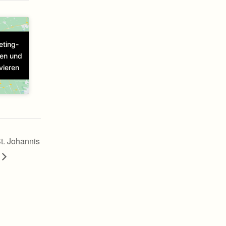
eting-
ren und
vieren
St. Johannis