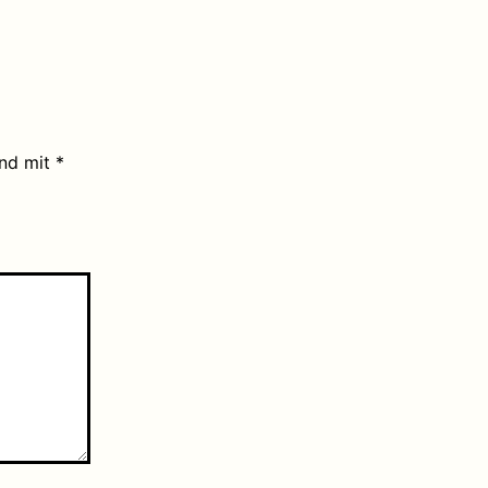
ind mit
*