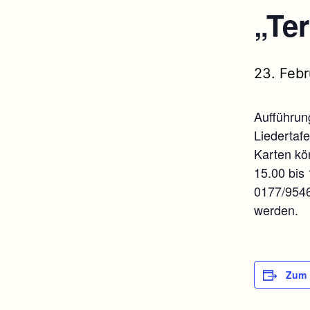
„Te
23. Febr
Aufführun
Liedertaf
Karten kö
15.00 bis 
0177/95466
werden.
Zum 