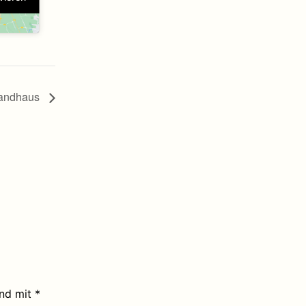
Landhaus
ind mit
*