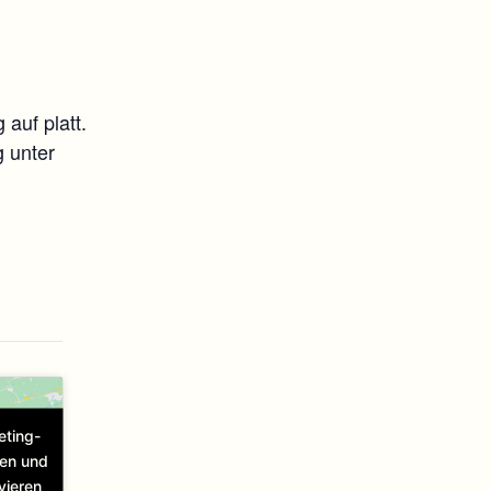
auf platt.
g unter
eting-
ren und
vieren