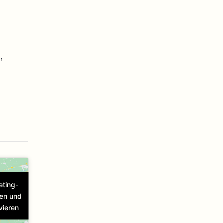
,
eting-
ren und
vieren