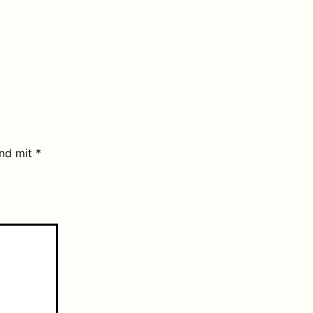
ind mit
*