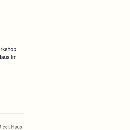
orkshop
Haus im
 Rieck Haus