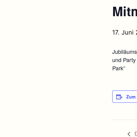
Mit
17. Juni
Jubiläum
und Party
Park“
Zum 
D