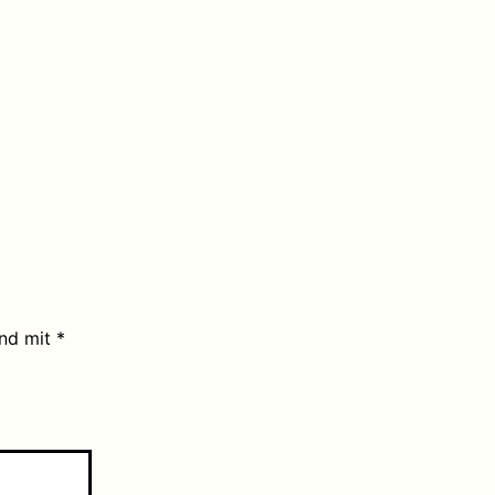
ind mit
*