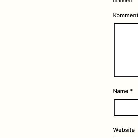
markiert
Kommen
Name
*
Website