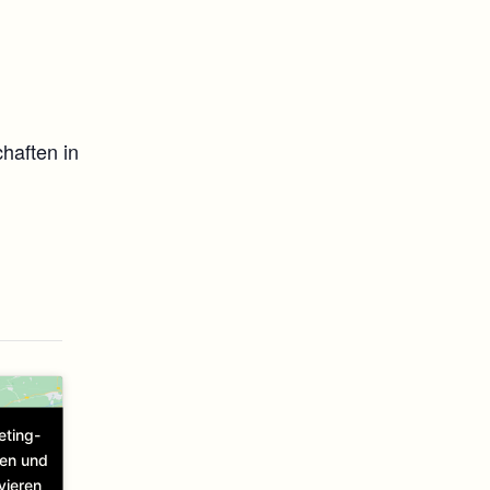
haften in
eting-
ren und
vieren