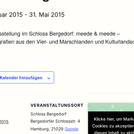
uar 2015
-
31. Mai 2015
stellung im Schloss Bergedorf: meede & meede –
grafien aus den Vier- und Marschlanden und Kulturlandsc
.
Kalender hinzufügen
VERANSTALTUNGSORT
Schloss Bergedorf
Klicke hier, um Mark
Bergedorfer Schlossstr. 4
 2015
Cookies zu akzeptie
Hamburg
,
21029
Google
diesen Inhalt zu akti