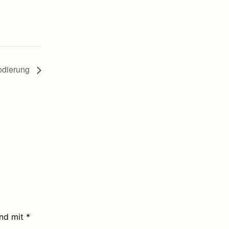
odierung
ind mit
*