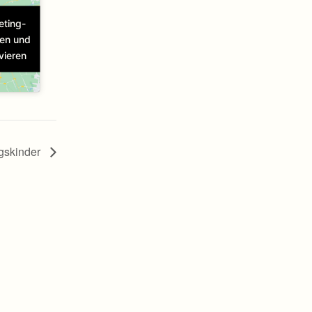
eting-
ren und
vieren
gskinder