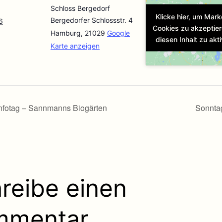
Schloss Bergedorf
Klicke hier, um Mark
Bergedorfer Schlossstr. 4
6
Cookies zu akzeptie
Hamburg
,
21029
Google
diesen Inhalt zu akti
Karte anzeigen
nfotag – Sannmanns Biogärten
Sonnta
reibe einen
mmentar