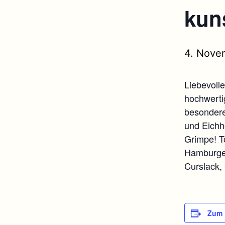
kuns
4. Nove
Liebevolle
hochwerti
besondere
und Eichh
Grimpe! T
Hamburger
Curslack,
Zum 