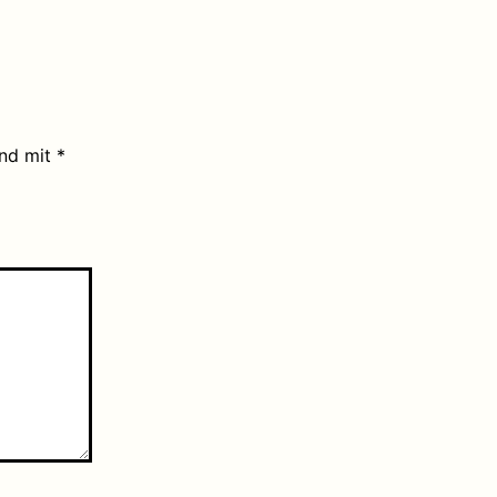
ind mit
*