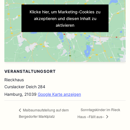
Klicke hier, um Marketing-Cookies zu
akzeptieren und diesen Inhalt zu
aktivieren
VERANSTALTUNGSORT
Rieckhaus
Curslacker Deich 284
Hamburg
,
21039
Google Karte anzeigen
Sonntagskinder im Rieck
Maibaumaufstellung auf dem
Bergedorfer Marktplatz
Haus –Fällt aus–