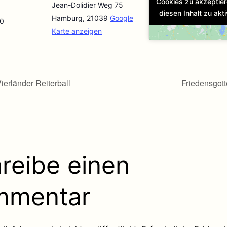
Cookies zu akzeptie
Jean-Dolidier Weg 75
diesen Inhalt zu akti
Hamburg
,
21039
Google
30
Karte anzeigen
ierländer Reiterball
Friedensgot
reibe einen
mmentar