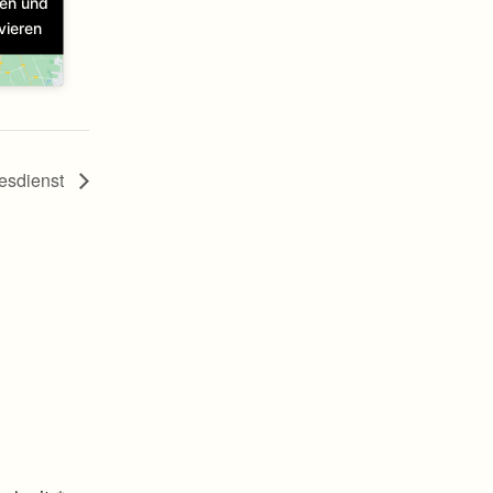
ren und
vieren
tesdienst