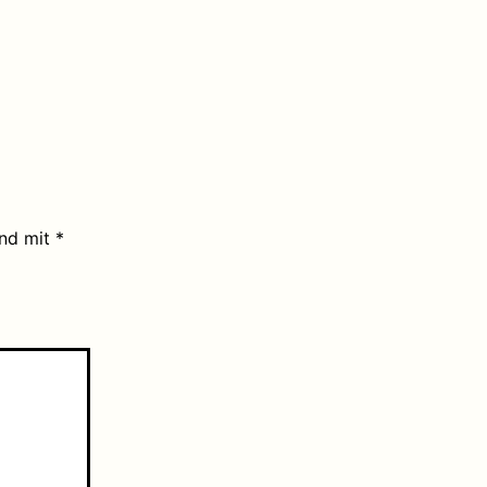
ind mit
*