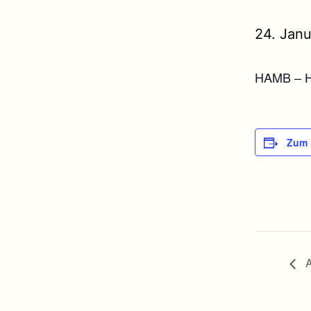
24. Janu
HAMB – Ha
Zum 
A