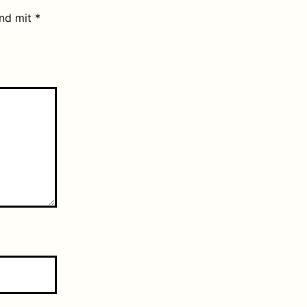
ind mit
*