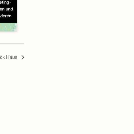
eting-
ren und
vieren
eck Haus