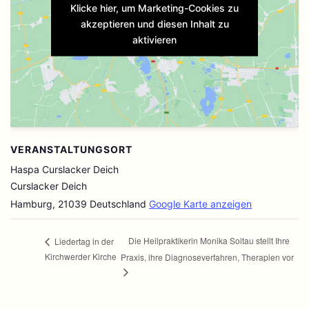
Klicke hier, um Marketing-Cookies zu
akzeptieren und diesen Inhalt zu
aktivieren
VERANSTALTUNGSORT
Haspa Curslacker Deich
Curslacker Deich
Hamburg
,
21039
Deutschland
Google Karte anzeigen
Die Heilpraktikerin Monika Soltau stellt Ihre
Liedertag in der
Kirchwerder Kirche
Praxis, ihre Diagnoseverfahren, Therapien vor