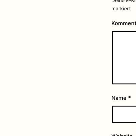
Deine E-Ma
markiert
Kommen
Name
*