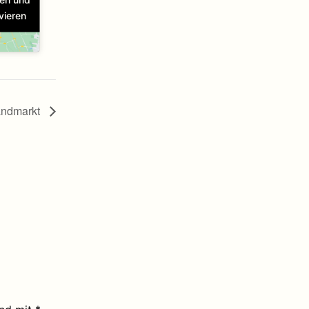
vieren
andmarkt