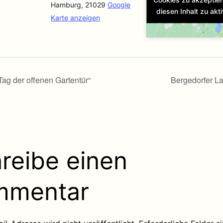
Hamburg
,
21029
Google
diesen Inhalt zu akti
Karte anzeigen
Tag der offenen Gartentür“
Bergedorfer L
reibe einen
mmentar