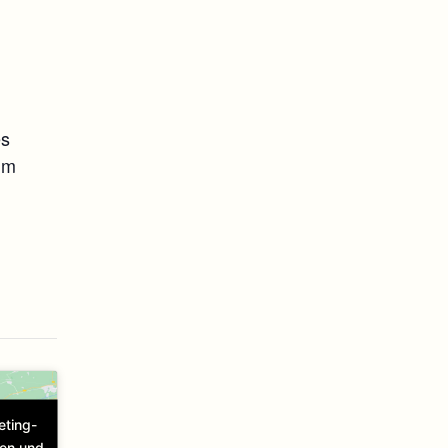
es
im
eting-
ren und